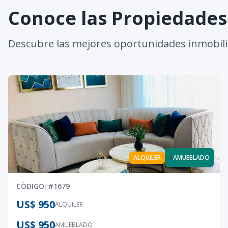
Conoce las Propiedade
Descubre las mejores oportunidades inmobili
x
ALQUILER
AMUEBLADO
CÓDIGO
: #
1679
US$ 950
ALQUILER
US$ 950
AMUEBLADO