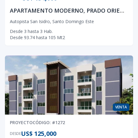
APARTAMENTO MODERNO, PRADO ORIENTAL
Autopista San Isidro
,
Santo Domingo Este
Desde
3
hasta
3
Hab.
Desde
93.74
hasta
105
Mt2
VENTA
PROYECTO
CÓDIGO
: #
1272
US$ 125,000
DESDE