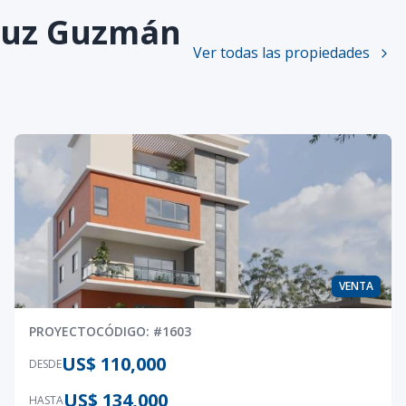
Cruz Guzmán
Ver todas las propiedades
VENTA
PROYECTO
CÓDIGO
: #
1603
US$ 110,000
DESDE
US$ 134,000
HASTA