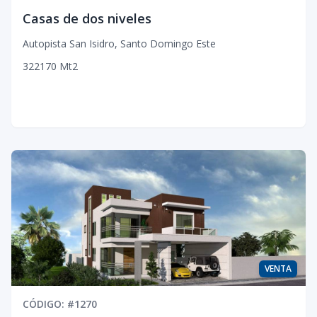
Casas de dos niveles
Autopista San Isidro
,
Santo Domingo Este
3
2
2
170
Mt2
VENTA
CÓDIGO
: #
1270