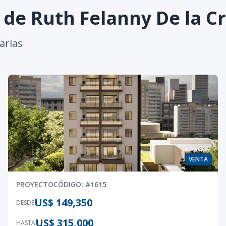
s de
Ruth Felanny De la 
arias
VENTA
PROYECTO
CÓDIGO
: #
1615
US$ 149,350
DESDE
US$ 315,000
HASTA