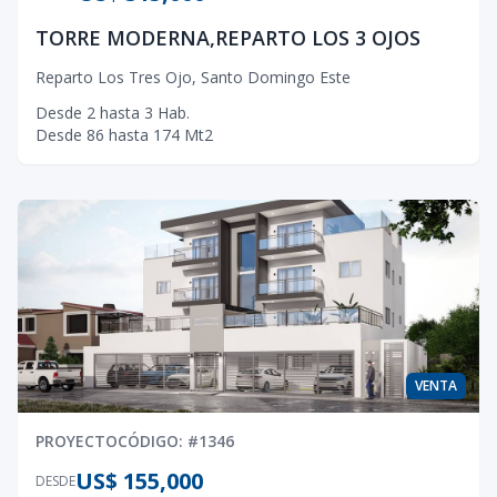
TORRE MODERNA,REPARTO LOS 3 OJOS
Reparto Los Tres Ojo
,
Santo Domingo Este
Desde
2
hasta
3
Hab.
Desde
86
hasta
174
Mt2
VENTA
PROYECTO
CÓDIGO
: #
1346
US$ 155,000
DESDE