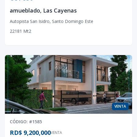
amueblado, Las Cayenas
Autopista San Isidro
,
Santo Domingo Este
2
2
1
81
Mt2
VENTA
CÓDIGO
: #
1585
RD$ 9,200,000
VENTA