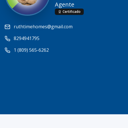
Agente
Certificado
ruthtimehomes@gmail.com
8294941795
1 (809) 565-6262