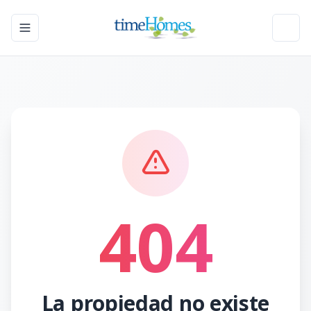
Toggle navigation menu
Toggl
404
La propiedad no existe