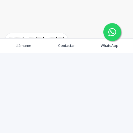
🇪🇸
🇺🇸
🇫🇷
Llámame
Contactar
WhatsApp
timeHomes es una empresa inmobiliaria que nace
basada en la capacidad y la experiencia de un grupo de
lideres formados con los mas altos estándares de la