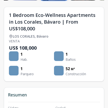
1 Bedroom Eco-Wellness Apartments
in Los Corales, Bávaro | From
US$108,000
LOS CORALES
,
Bávaro
VENTA
US$ 108,000
1
1
Hab.
Baños
1
52
M²
Parqueo
Construcción
Resumen
Código
:
Ciudad
: