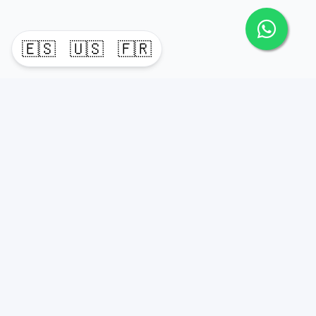
🇪🇸
🇺🇸
🇫🇷
timeHomes es una empresa inmobiliaria que nace
basada en la capacidad y la experiencia de un grupo de
lideres formados con los mas altos estándares de la
profesión inmobiliaria que exige el mercado nacional e
internacional.