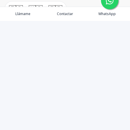
🇪🇸
🇺🇸
🇫🇷
Llámame
Contactar
WhatsApp
timeHomes es una empresa inmobiliaria que nace
basada en la capacidad y la experiencia de un grupo de
lideres formados con los mas altos estándares de la
profesión inmobiliaria que exige el mercado nacional e
internacional.
Contáctanos