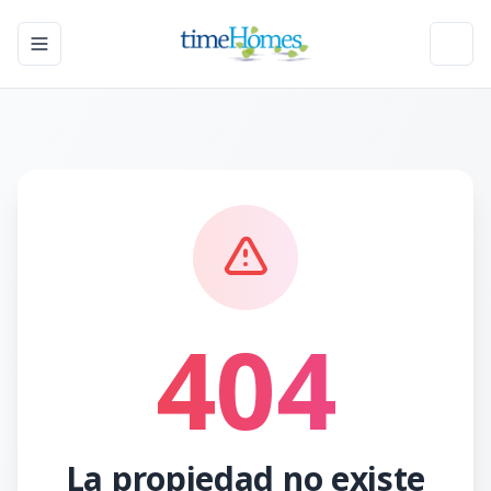
Toggle navigation menu
Toggl
404
La propiedad no existe