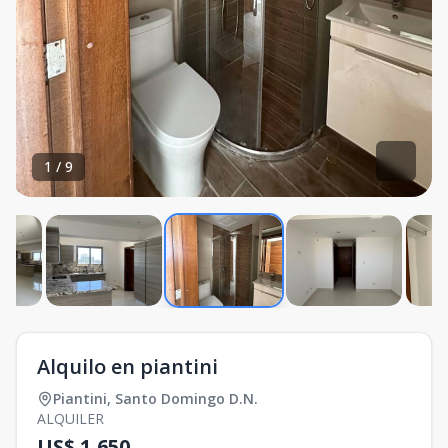
1
/
9
Alquilo en piantini
Piantini
,
Santo Domingo D.N.
ALQUILER
US$ 1,650