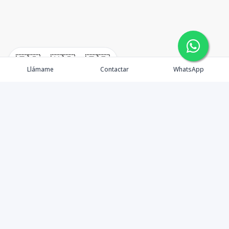
🇪🇸
🇺🇸
🇫🇷
Llámame
Contactar
WhatsApp
timeHomes es una empresa inmobiliaria que nace
basada en la capacidad y la experiencia de un grupo de
lideres formados con los mas altos estándares de la
profesión inmobiliaria que exige el mercado nacional e