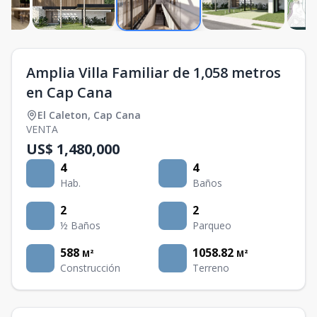
Amplia Villa Familiar de 1,058 metros
en Cap Cana
El Caleton
,
Cap Cana
VENTA
US$ 1,480,000
4
4
Hab.
Baños
2
2
½ Baños
Parqueo
588
1058.82
M²
M²
Construcción
Terreno