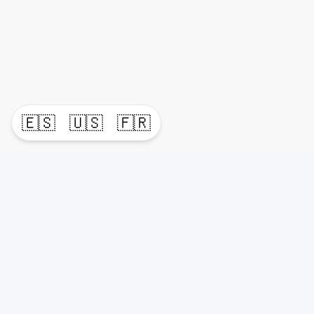
🇪🇸
🇺🇸
🇫🇷