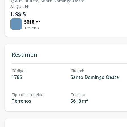
Aut. Duarte
,
Santo Domingo Oeste
ALQUILER
US$ 5
5618
M²
Terreno
Resumen
Código
:
Ciudad
:
1786
Santo Domingo Oeste
Tipo de inmueble
:
Terreno
:
Terrenos
5618 m²