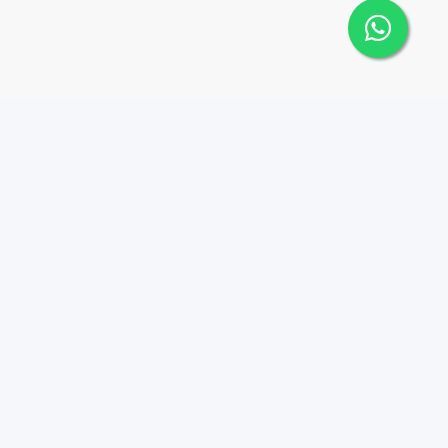
Contáctanos
Menu
1 (809) 565-6262
Comprar
Alquilar
Plaza D'Roca L, Calle
Jacinto Mañon esq, Fco
Vender
Geraldino 401, Santo
Equipo
Domingo 11202
Contacto