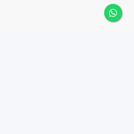
Contáctanos
Menu
1 (809) 565-6262
Comprar
Alquilar
Plaza D'Roca L, Calle
Jacinto Mañon esq, Fco
Vender
Geraldino 401, Santo
Equipo
Domingo 11202