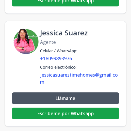
Escribeme por Whatsapp
Jessica Suarez
Agente
Celular / WhatsApp
:
+18099893976
Correo electrónico
:
jessicasuareztimehomes@gmail.co
m
Llámame
Escribeme por Whatsapp