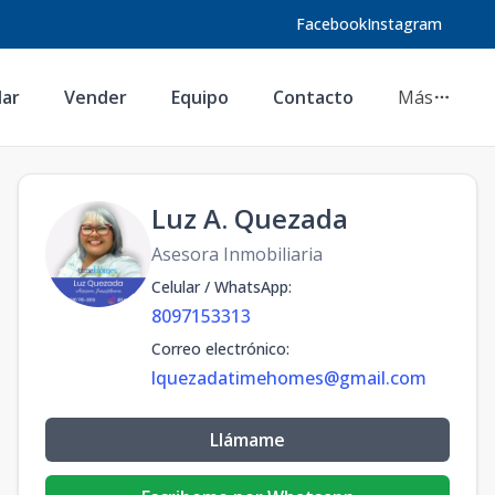
Facebook
Instagram
lar
Vender
Equipo
Contacto
Más
Luz A. Quezada
Asesora Inmobiliaria
Celular / WhatsApp
:
8097153313
Correo electrónico
:
lquezadatimehomes@gmail.com
Llámame