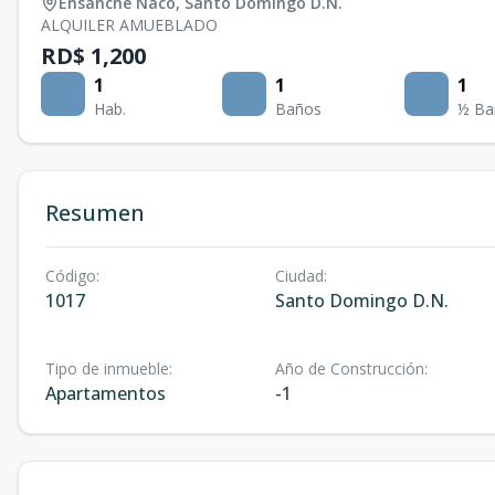
Ensanche Naco
,
Santo Domingo D.N.
ALQUILER AMUEBLADO
RD$ 1,200
1
1
1
Hab.
Baños
½ Ba
Resumen
Código
:
Ciudad
:
1017
Santo Domingo D.N.
Tipo de inmueble
:
Año de Construcción
:
Apartamentos
-1