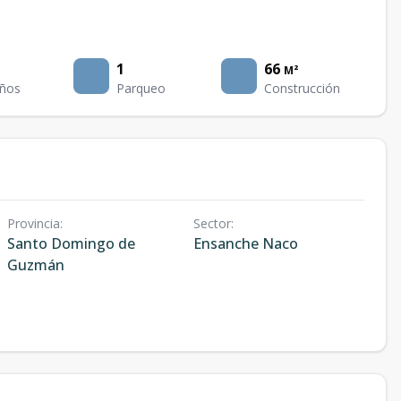
1
66
M²
ños
Parqueo
Construcción
Provincia
:
Sector
:
Santo Domingo de
Ensanche Naco
Guzmán