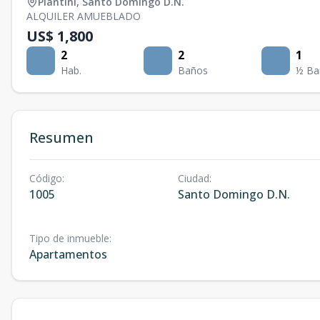
Piantini
,
Santo Domingo D.N.
ALQUILER AMUEBLADO
US$ 1,800
2
2
1
Hab.
Baños
½ Ba
Resumen
Código
:
Ciudad
:
1005
Santo Domingo D.N.
Tipo de inmueble
:
Apartamentos