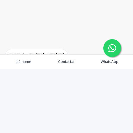
🇪🇸
🇺🇸
🇫🇷
Llámame
Contactar
WhatsApp
timeHomes es una empresa inmobiliaria que nace