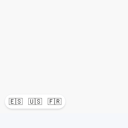
🇪🇸
🇺🇸
🇫🇷