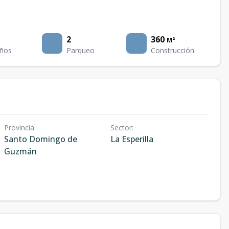
2
360
M²
ños
Parqueo
Construcción
Provincia
:
Sector
:
Santo Domingo de
La Esperilla
Guzmán