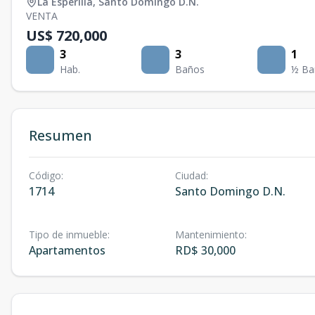
La Esperilla
,
Santo Domingo D.N.
VENTA
US$ 720,000
3
3
1
Hab.
Baños
½ Ba
Resumen
Código
:
Ciudad
:
1714
Santo Domingo D.N.
Tipo de inmueble
:
Mantenimiento
:
Apartamentos
RD$ 30,000