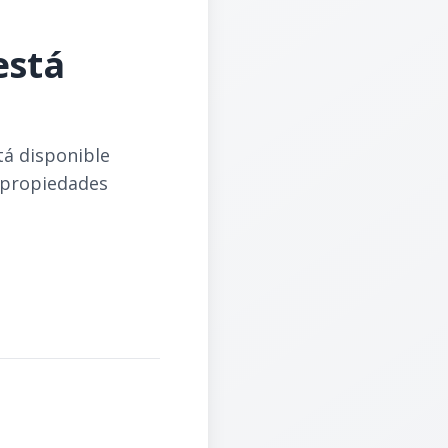
está
tá disponible
 propiedades