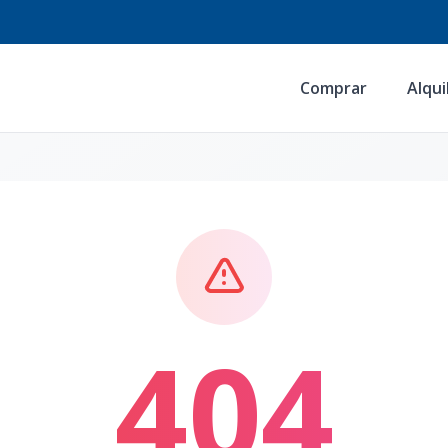
Comprar
Alqui
404