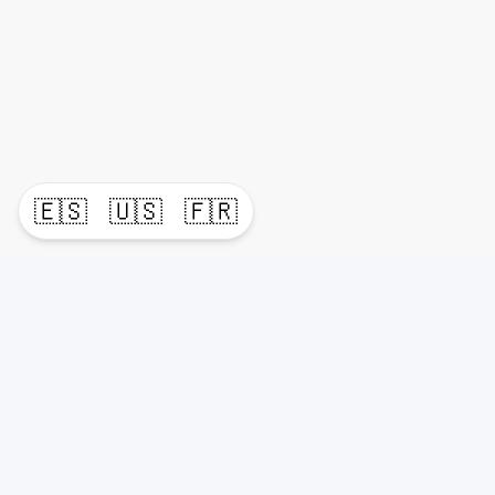
🇪🇸
🇺🇸
🇫🇷