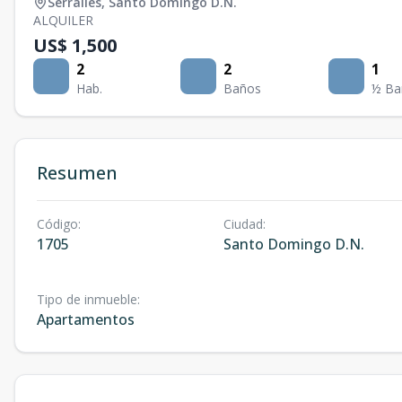
Serrallés
,
Santo Domingo D.N.
ALQUILER
US$ 1,500
2
2
1
Hab.
Baños
½ Ba
Resumen
Código
:
Ciudad
:
1705
Santo Domingo D.N.
Tipo de inmueble
:
Apartamentos