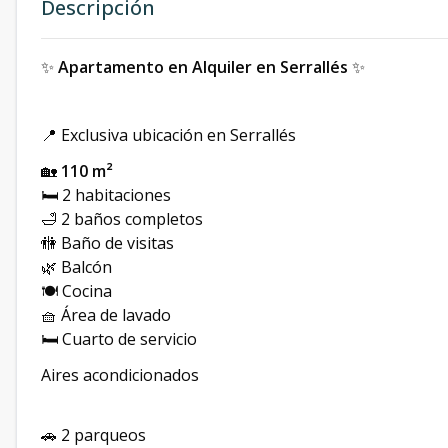
Descripción
✨
Apartamento en Alquiler en Serrallés
✨
📍 Exclusiva ubicación en Serrallés
🏡
110 m²
🛏️ 2 habitaciones
🛁 2 baños completos
🚻 Baño de visitas
🌿 Balcón
🍽️ Cocina
🧺 Área de lavado
🛏️ Cuarto de servicio
Aires acondicionados
🚗 2 parqueos