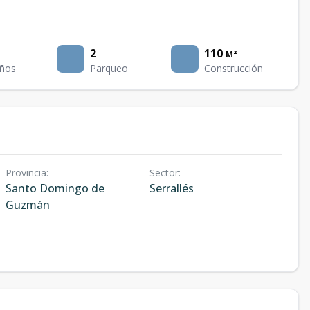
2
110
M²
ños
Parqueo
Construcción
Provincia
:
Sector
:
Santo Domingo de
Serrallés
Guzmán