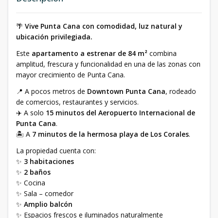
🌴
Vive Punta Cana con comodidad, luz natural y
ubicación privilegiada.
Este
apartamento a estrenar de 84 m²
combina
amplitud, frescura y funcionalidad en una de las zonas con
mayor crecimiento de Punta Cana.
📍 A pocos metros de
Downtown Punta Cana
, rodeado
de comercios, restaurantes y servicios.
✈️ A solo
15 minutos del Aeropuerto Internacional de
Punta Cana
.
🏝️ A
7 minutos de la hermosa playa de Los Corales
.
La propiedad cuenta con:
✨
3 habitaciones
✨
2 baños
✨ Cocina
✨ Sala – comedor
✨
Amplio balcón
✨ Espacios frescos e iluminados naturalmente