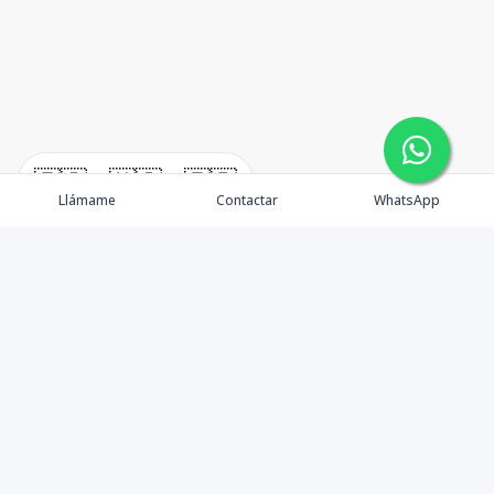
🇪🇸
🇺🇸
🇫🇷
Llámame
Contactar
WhatsApp
timeHomes es una empresa inmobiliaria que nace
basada en la capacidad y la experiencia de un grupo de