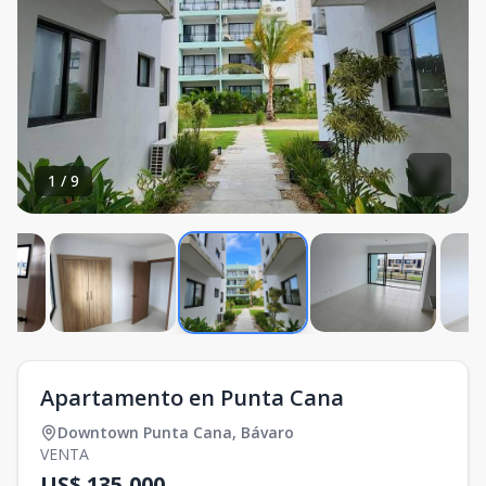
1
/
9
Apartamento en Punta Cana
Downtown Punta Cana
,
Bávaro
VENTA
US$ 135,000