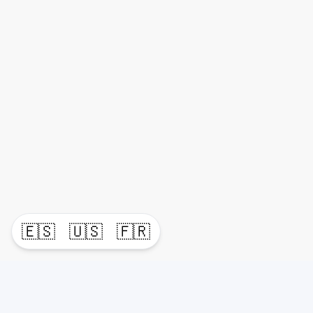
🇪🇸
🇺🇸
🇫🇷