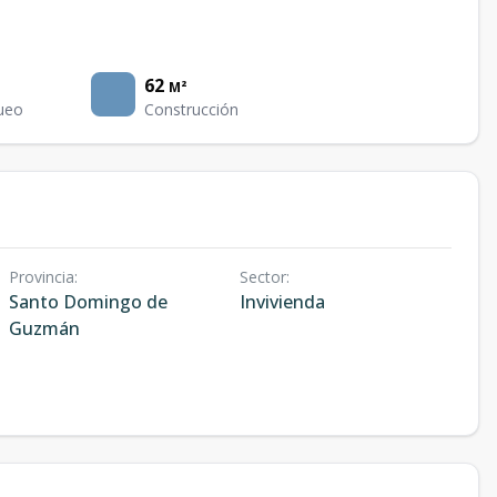
62
M²
ueo
Construcción
Provincia
:
Sector
:
Santo Domingo de
Invivienda
Guzmán