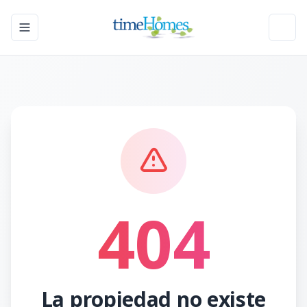
Toggle navigation menu
Toggl
404
La propiedad no existe