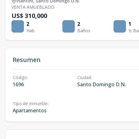
Piantini
,
Santo Domingo D.N.
VENTA AMUEBLADO
US$ 310,000
2
2
1
Hab.
Baños
½ Ba
Resumen
Código
:
Ciudad
:
1696
Santo Domingo D.N.
Tipo de inmueble
:
Apartamentos