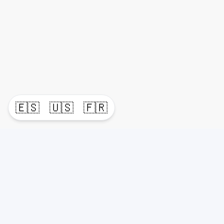
🇪🇸
🇺🇸
🇫🇷