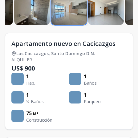
Apartamento nuevo en Cacicazgos
Los Cacicazgos
,
Santo Domingo D.N.
ALQUILER
US$ 900
1
1
Hab.
Baños
1
1
½ Baños
Parqueo
75
M²
Construcción