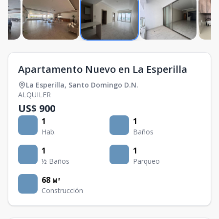
Apartamento Nuevo en La Esperilla
La Esperilla
,
Santo Domingo D.N.
ALQUILER
US$ 900
1
1
Hab.
Baños
1
1
½ Baños
Parqueo
68
M²
Construcción