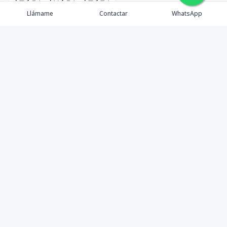
🇪🇸
🇺🇸
🇫🇷
Llámame
Contactar
WhatsApp
timeHomes es una empresa inmobiliaria que nace
basada en la capacidad y la experiencia de un grupo de
lideres formados con los mas altos estándares de la
profesión inmobiliaria que exige el mercado nacional e
internacional.
Contáctanos
1 (809) 565-6262