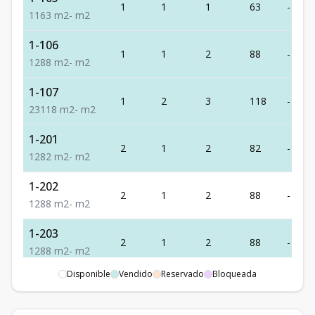
1
1
1
63
-
1
1
63
m2
-
m2
1-106
1
1
2
88
-
1
2
88
m2
-
m2
1-107
1
2
3
118
-
2
3
118
m2
-
m2
1-201
2
1
2
82
-
1
2
82
m2
-
m2
1-202
2
1
2
88
-
1
2
88
m2
-
m2
1-203
2
1
2
88
-
1
2
88
m2
-
m2
Disponible
Vendido
Reservado
Bloqueada
1-204
2
1
1
63
-
1
1
63
m2
-
m2