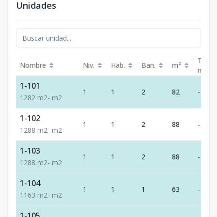
Unidades
Terra
Nombre
Niv.
Hab.
Ban.
m²
m²
1-101
1
1
2
82
-
1
2
82
m2
-
m2
1-102
1
1
2
88
-
1
2
88
m2
-
m2
1-103
1
1
2
88
-
1
2
88
m2
-
m2
1-104
1
1
1
63
-
1
1
63
m2
-
m2
1-105