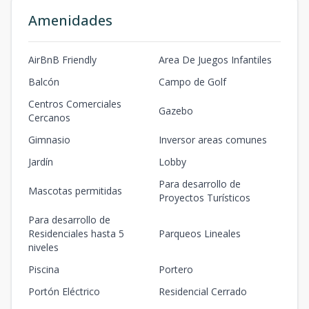
1-205
Amenidades
2
1
1
63
-
1
1
63
m2
-
m2
1-206
AirBnB Friendly
Area De Juegos Infantiles
2
1
2
88
-
1
2
88
m2
-
m2
Balcón
Campo de Golf
1-207
Centros Comerciales
Gazebo
2
2
3
118
-
Cercanos
2
3
118
m2
-
m2
Gimnasio
Inversor areas comunes
1-301
3
1
2
82
-
Jardín
Lobby
1
2
82
m2
-
m2
Para desarrollo de
Mascotas permitidas
1-302
Proyectos Turísticos
3
1
2
88
-
1
2
88
m2
-
m2
Para desarrollo de
Residenciales hasta 5
Parqueos Lineales
1-303
niveles
3
1
2
88
-
1
2
88
m2
-
m2
Piscina
Portero
1-304
Portón Eléctrico
Residencial Cerrado
3
1
1
63
-
1
1
63
m2
-
m2