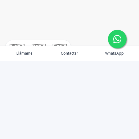
🇪🇸
🇺🇸
🇫🇷
Llámame
Contactar
WhatsApp
timeHomes es una empresa inmobiliaria que nace
basada en la capacidad y la experiencia de un grupo de
lideres formados con los mas altos estándares de la