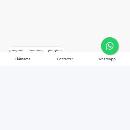
🇪🇸
🇺🇸
🇫🇷
Llámame
Contactar
WhatsApp
timeHomes es una empresa inmobiliaria que nace
basada en la capacidad y la experiencia de un grupo de