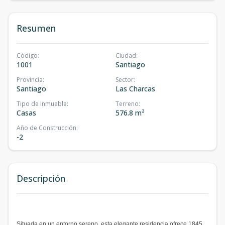
Resumen
Código
:
Ciudad
:
1001
Santiago
Provincia
:
Sector
:
Santiago
Las Charcas
Tipo de inmueble
:
Terreno
:
Casas
576.8 m²
Año de Construcción
:
-2
Descripción
Situada en un entorno sereno, esta elegante residencia ofrece 1845