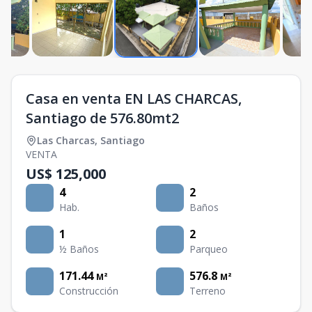
Casa en venta EN LAS CHARCAS,
Santiago de 576.80mt2
Las Charcas
,
Santiago
VENTA
US$ 125,000
4
2
Hab.
Baños
1
2
½ Baños
Parqueo
171.44
576.8
M²
M²
Construcción
Terreno