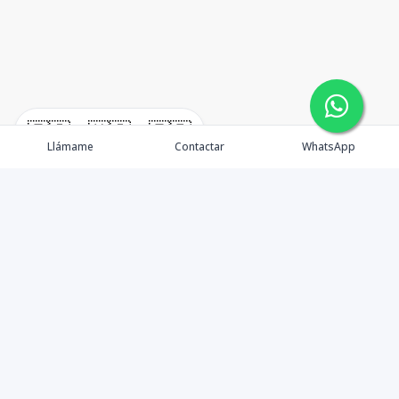
🇪🇸
🇺🇸
🇫🇷
Llámame
Contactar
WhatsApp
timeHomes es una empresa inmobiliaria que nace
basada en la capacidad y la experiencia de un grupo de
lideres formados con los mas altos estándares de la