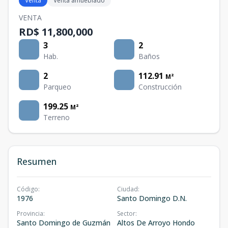
Venta
Venta amueblado
VENTA
RD$ 11,800,000
3
2
Hab.
Baños
2
112.91
M²
Parqueo
Construcción
199.25
M²
Terreno
Resumen
Código
:
Ciudad
:
1976
Santo Domingo D.N.
Provincia
:
Sector
:
Santo Domingo de Guzmán
Altos De Arroyo Hondo