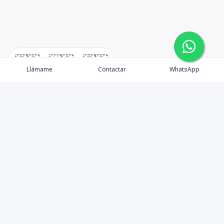
🇪🇸
🇺🇸
🇫🇷
Llámame
Contactar
WhatsApp
timeHomes es una empresa inmobiliaria que nace
basada en la capacidad y la experiencia de un grupo de
lideres formados con los mas altos estándares de la
profesión inmobiliaria que exige el mercado nacional e