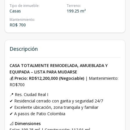
Tipo de inmueble
:
Terreno
:
Casas
199.25 m²
Mantenimiento
:
RD$ 700
Descripción
CASA TOTALMENTE REMODELADA, AMUEBLADA Y
EQUIPADA – LISTA PARA MUDARSE
💰
Precio: RD$12,200,000 (Negociable)
| Mantenimiento:
RD$700
📍 Res. Ciudad Real I
✔ Residencial cerrado con garita y seguridad 24/7
✔ Excelente ubicación, zona tranquila y familiar
✔ A pasos de Patio Colombia
📐
Dimensiones
Solar: 199.25 m² | Construcción: 112.91 m²