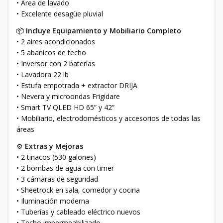
• Área de lavado
• Excelente desagüe pluvial
📦
Incluye Equipamiento y Mobiliario Completo
• 2 aires acondicionados
• 5 abanicos de techo
• Inversor con 2 baterías
• Lavadora 22 lb
• Estufa empotrada + extractor DRIJA
• Nevera y microondas Frigidare
• Smart TV QLED HD 65” y 42”
• Mobiliario, electrodomésticos y accesorios de todas las
áreas
⚙
Extras y Mejoras
• 2 tinacos (530 galones)
• 2 bombas de agua con timer
• 3 cámaras de seguridad
• Sheetrock en sala, comedor y cocina
• Iluminación moderna
• Tuberías y cableado eléctrico nuevos
• Techo impermeabilizado