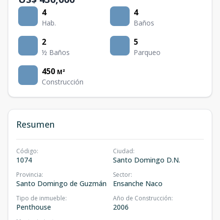
4
4
Hab.
Baños
2
5
½ Baños
Parqueo
450
M²
Construcción
Resumen
Código
:
Ciudad
:
1074
Santo Domingo D.N.
Provincia
:
Sector
:
Santo Domingo de Guzmán
Ensanche Naco
Tipo de inmueble
:
Año de Construcción
:
Penthouse
2006