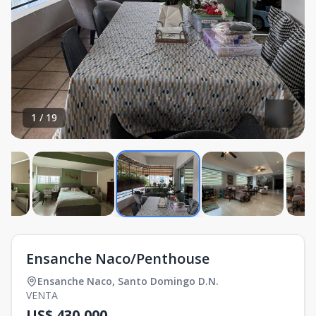
1
/
19
Ensanche Naco/Penthouse
Ensanche Naco
,
Santo Domingo D.N.
VENTA
US$ 430,000