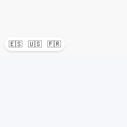
🇪🇸
🇺🇸
🇫🇷