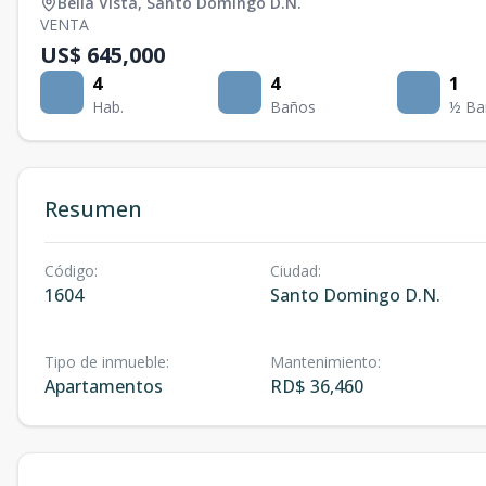
Bella Vista
,
Santo Domingo D.N.
VENTA
US$ 645,000
4
4
1
Hab.
Baños
½ Ba
Resumen
Código
:
Ciudad
:
1604
Santo Domingo D.N.
Tipo de inmueble
:
Mantenimiento
:
Apartamentos
RD$ 36,460