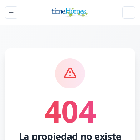
Toggle navigation menu
Toggl
404
La propiedad no existe