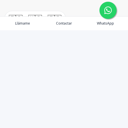
🇪🇸
🇺🇸
🇫🇷
Llámame
Contactar
WhatsApp
timeHomes es una empresa inmobiliaria que nace
basada en la capacidad y la experiencia de un grupo de
lideres formados con los mas altos estándares de la
profesión inmobiliaria que exige el mercado nacional e
internacional.