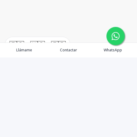
🇪🇸
🇺🇸
🇫🇷
Llámame
Contactar
WhatsApp
timeHomes es una empresa inmobiliaria que nace
basada en la capacidad y la experiencia de un grupo de
lideres formados con los mas altos estándares de la