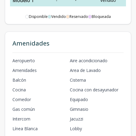
Modelo 1
-
-
Vendido
Disponible
Vendido
Reservado
Bloqueada
Amenidades
Aeropuerto
Aire acondicionado
Amenidades
Area de Lavado
Balcón
Cisterna
Cocina
Cocina con desayunador
Comedor
Equipado
Gas común
Gimnasio
Intercom
Jacuzzi
Línea Blanca
Lobby