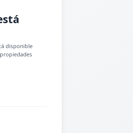
está
tá disponible
 propiedades