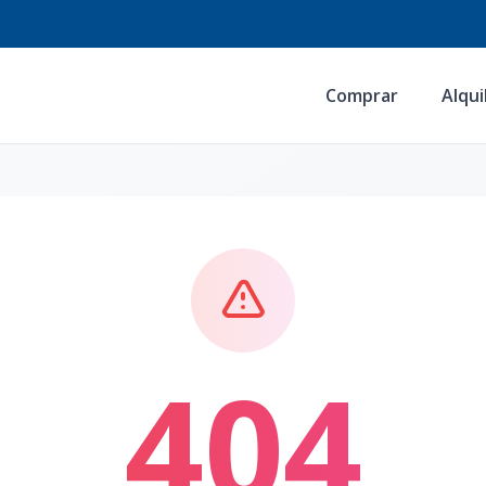
Comprar
Alqui
404