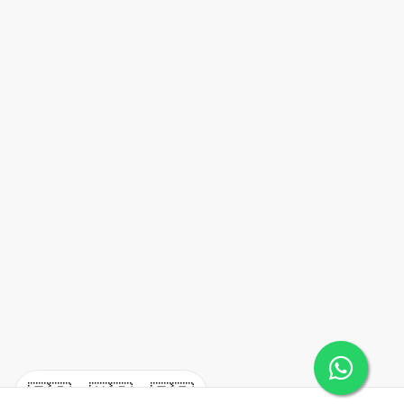
🇪🇸
🇺🇸
🇫🇷