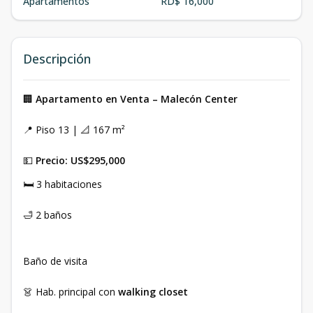
Apartamentos
RD$ 16,000
Descripción
🏢
Apartamento en Venta – Malecón Center
📍 Piso 13 | 📐 167 m²
💵
Precio: US$295,000
🛏️ 3 habitaciones
🛁 2 baños
Baño de visita
👗 Hab. principal con
walking closet