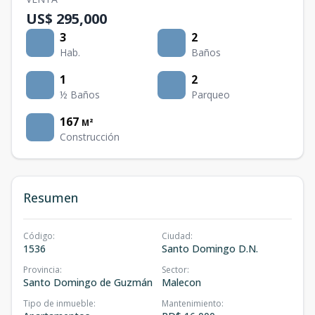
US$ 295,000
3
2
Hab.
Baños
1
2
½ Baños
Parqueo
167
M²
Construcción
Resumen
Código
:
Ciudad
:
1536
Santo Domingo D.N.
Provincia
:
Sector
:
Santo Domingo de Guzmán
Malecon
Tipo de inmueble
:
Mantenimiento
: