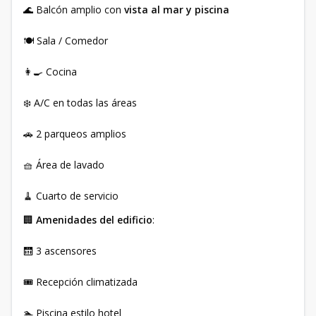
🌊 Balcón amplio con
vista al mar y piscina
🍽️ Sala / Comedor
👩‍🍳 Cocina
❄️ A/C en todas las áreas
🚗 2 parqueos amplios
🧺 Área de lavado
🧹 Cuarto de servicio
🏢
Amenidades del edificio
:
🛗 3 ascensores
🎟️ Recepción climatizada
🏊 Piscina estilo hotel