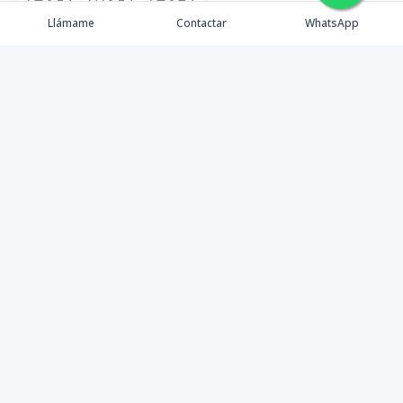
🇪🇸
🇺🇸
🇫🇷
Llámame
Contactar
WhatsApp
timeHomes es una empresa inmobiliaria que nace
basada en la capacidad y la experiencia de un grupo de
lideres formados con los mas altos estándares de la
profesión inmobiliaria que exige el mercado nacional e
internacional.
Contáctanos
1 (809) 565-6262