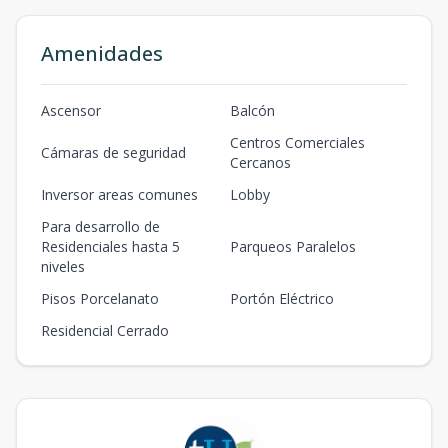
m2
m2
G2
Amenidades
109.75
-
2
2
2.5
2
109.
2
2.5
2
m2
m2
Ascensor
Balcón
G3
Centros Comerciales
Cámaras de seguridad
Cercanos
109.75
-
3
2
2.5
2
109.
2
2.5
2
m2
m2
Inversor areas comunes
Lobby
Para desarrollo de
G5
Residenciales hasta 5
Parqueos Paralelos
109.75
-
5
2
2.5
2
109.
niveles
2
2.5
2
m2
m2
Pisos Porcelanato
Portón Eléctrico
Modelo 12
Residencial Cerrado
-
-
-
-
-
-
-
-
-
m2
-
m2