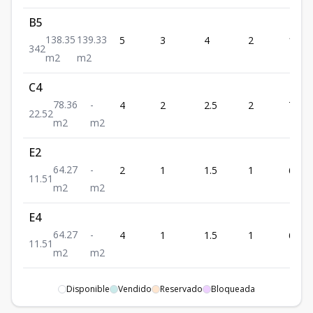
B5
138.35
139.33
5
3
4
2
138.
3
4
2
m2
m2
C4
78.36
-
4
2
2.5
2
78.36
2
2.5
2
m2
m2
E2
64.27
-
2
1
1.5
1
64.27
1
1.5
1
m2
m2
E4
64.27
-
4
1
1.5
1
64.27
1
1.5
1
m2
m2
F6
Disponible
Vendido
Reservado
Bloqueada
91.5
-
6
2
2.5
2
91.5
2
2.5
2