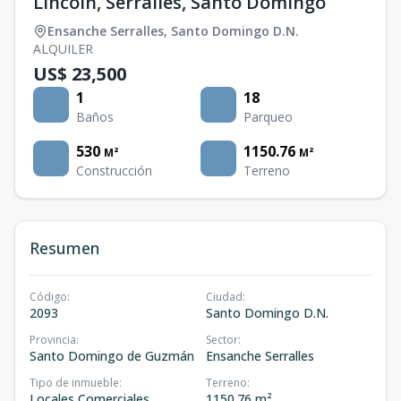
Lincoln, Serrallés, Santo Domingo
Ensanche Serralles
,
Santo Domingo D.N.
ALQUILER
US$ 23,500
1
18
Baños
Parqueo
530
1150.76
M²
M²
Construcción
Terreno
Resumen
Código
:
Ciudad
:
2093
Santo Domingo D.N.
Provincia
:
Sector
:
Santo Domingo de Guzmán
Ensanche Serralles
Tipo de inmueble
:
Terreno
:
Locales Comerciales
1150.76 m²