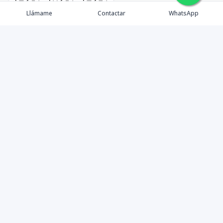
🇪🇸
🇺🇸
🇫🇷
Llámame
Contactar
WhatsApp
timeHomes es una empresa inmobiliaria que nace
basada en la capacidad y la experiencia de un grupo de
lideres formados con los mas altos estándares de la
profesión inmobiliaria que exige el mercado nacional e
internacional.
Contáctanos
1 (809) 565-6262