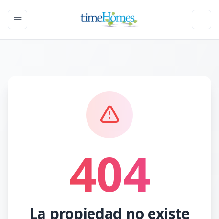
Toggle navigation menu
Toggl
404
La propiedad no existe