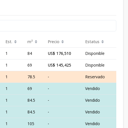
Est.
m²
Precio
Estatus
1
84
US$ 176,510
Disponible
1
69
US$ 145,425
Disponible
1
78.5
-
Reservado
1
69
-
Vendido
1
84.5
-
Vendido
1
84.5
-
Vendido
1
105
-
Vendido