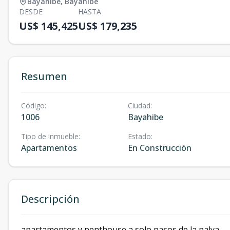
Bayahibe
,
Bayahibe
DESDE
HASTA
US$ 145,425
US$ 179,235
Resumen
Código
:
Ciudad
:
1006
Bayahibe
Tipo de inmueble
:
Estado
:
Apartamentos
En Construcción
Descripción
apartamentos y penthouse a solo pasos de la palya