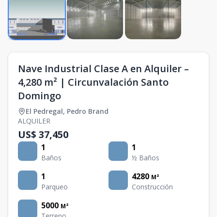
Nave Industrial Clase A en Alquiler –
4,280 m² | Circunvalación Santo
Domingo
El Pedregal
,
Pedro Brand
ALQUILER
US$ 37,450
1
1
Baños
½ Baños
1
4280
M²
Parqueo
Construcción
5000
M²
Terreno