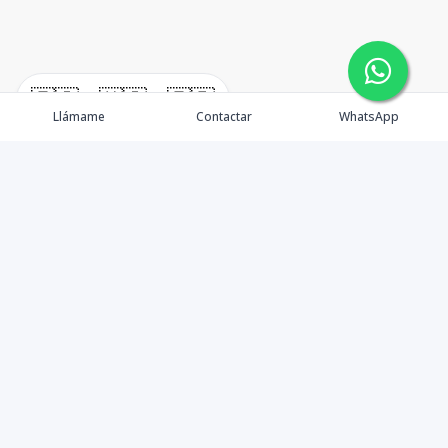
🇪🇸
🇺🇸
🇫🇷
Llámame
Contactar
WhatsApp
timeHomes es una empresa inmobiliaria que nace
basada en la capacidad y la experiencia de un grupo de
lideres formados con los mas altos estándares de la
profesión inmobiliaria que exige el mercado nacional e
internacional.