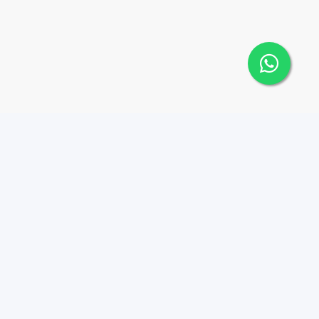
Contáctanos
Menu
1 (809) 565-6262
Comprar
Alquilar
Plaza D'Roca L, Calle
Jacinto Mañon esq, Fco