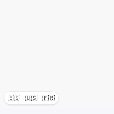
🇪🇸
🇺🇸
🇫🇷