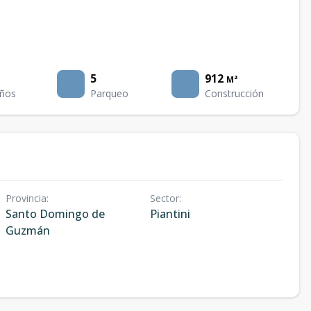
5
912
M²
ños
Parqueo
Construcción
Provincia
:
Sector
:
Santo Domingo de
Piantini
Guzmán