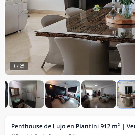
1
/
25
Penthouse de Lujo en Piantini 912 m² | V