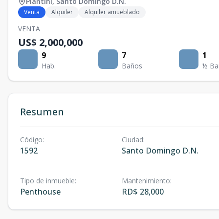
Piantini
,
Santo Domingo D.N.
Venta
Alquiler
Alquiler amueblado
VENTA
US$ 2,000,000
9
7
1
Hab.
Baños
½ Ba
Resumen
Código
:
Ciudad
:
1592
Santo Domingo D.N.
Tipo de inmueble
:
Mantenimiento
:
Penthouse
RD$ 28,000