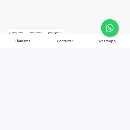
🇪🇸
🇺🇸
🇫🇷
Llámame
Contactar
WhatsApp
timeHomes es una empresa inmobiliaria que nace
basada en la capacidad y la experiencia de un grupo de
lideres formados con los mas altos estándares de la
profesión inmobiliaria que exige el mercado nacional e