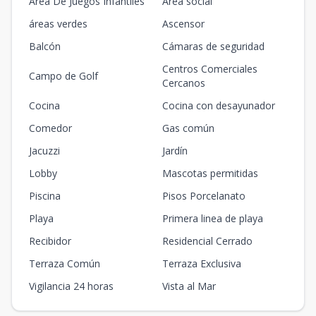
Area De Juegos Infantiles
Área social
áreas verdes
Ascensor
Balcón
Cámaras de seguridad
Centros Comerciales
Campo de Golf
Cercanos
Cocina
Cocina con desayunador
Comedor
Gas común
Jacuzzi
Jardín
Lobby
Mascotas permitidas
Piscina
Pisos Porcelanato
Playa
Primera linea de playa
Recibidor
Residencial Cerrado
Terraza Común
Terraza Exclusiva
Vigilancia 24 horas
Vista al Mar