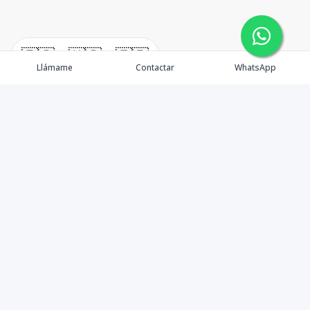
🇪🇸
🇺🇸
🇫🇷
Llámame
Contactar
WhatsApp
timeHomes es una empresa inmobiliaria que nace
basada en la capacidad y la experiencia de un grupo de
lideres formados con los mas altos estándares de la
profesión inmobiliaria que exige el mercado nacional e
internacional.