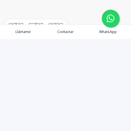
🇪🇸
🇺🇸
🇫🇷
Llámame
Contactar
WhatsApp
timeHomes es una empresa inmobiliaria que nace
basada en la capacidad y la experiencia de un grupo de
lideres formados con los mas altos estándares de la
profesión inmobiliaria que exige el mercado nacional e
internacional.