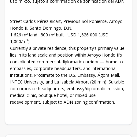
uso mixto, sujeto a confirmación de zonificación del ADN.
Street Carlos Pérez Ricart, Previous Sol Poniente, Arroyo
Hondo II, Santo Domingo, D.N.
1,626 m² land · 800 m² built · USD 1,626,000 (USD
1,000/m²)
Currently a private residence, this property’s primary value
lies in its land scale and position within Arroyo Hondo II’s
consolidated commercial-diplomatic corridor — home to
embassies, corporate headquarters, and international
institutions. Proximate to the U.S. Embassy, Ágora Mall,
INTEC University, and La Isabela Airport (20 min). Suitable
for corporate headquarters, embassy/diplomatic mission,
medical clinic, boutique hotel, or mixed-use
redevelopment, subject to ADN zoning confirmation.