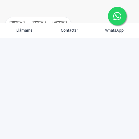
🇪🇸
🇺🇸
🇫🇷
Llámame
Contactar
WhatsApp
timeHomes es una empresa inmobiliaria que nace
basada en la capacidad y la experiencia de un grupo de
lideres formados con los mas altos estándares de la
profesión inmobiliaria que exige el mercado nacional e
internacional.