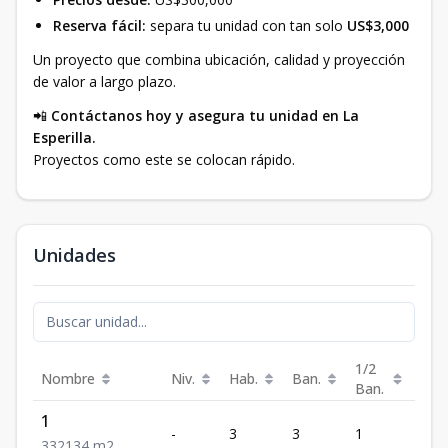
Reserva fácil:
separa tu unidad con tan solo
US$3,000
Un proyecto que combina ubicación, calidad y proyección
de valor a largo plazo.
📲
Contáctanos hoy y asegura tu unidad en La
Esperilla.
Proyectos como este se colocan rápido.
Unidades
1/2
Nombre
Niv.
Hab.
Ban.
Est.
Ban.
1
-
3
3
1
2
3
3
2
134
m2