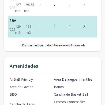
127
198.35
1
2
2
2
127
2
2
2
m2
m2
16A
129
198
1
2
2
2
129
2
2
2
m2
m2
Disponible
Vendido
Reservado
Bloqueada
Amenidades
AirBnB Friendly
Area De Juegos Infantiles
Area de Lavado
Baños
BBQ
Cancha de Basket Ball
Centros Comerciales
Cancha de Tenis