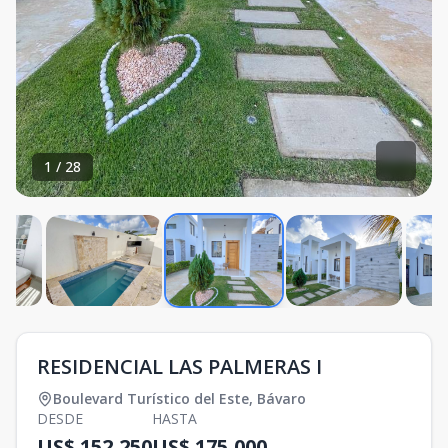
1
/
28
RESIDENCIAL LAS PALMERAS I
Boulevard Turístico del Este
,
Bávaro
DESDE
HASTA
US$ 152,250
US$ 175,000