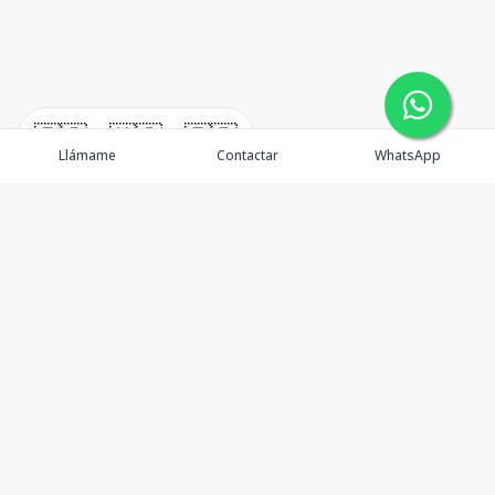
🇪🇸
🇺🇸
🇫🇷
Llámame
Contactar
WhatsApp
timeHomes es una empresa inmobiliaria que nace
basada en la capacidad y la experiencia de un grupo de
lideres formados con los mas altos estándares de la
profesión inmobiliaria que exige el mercado nacional e